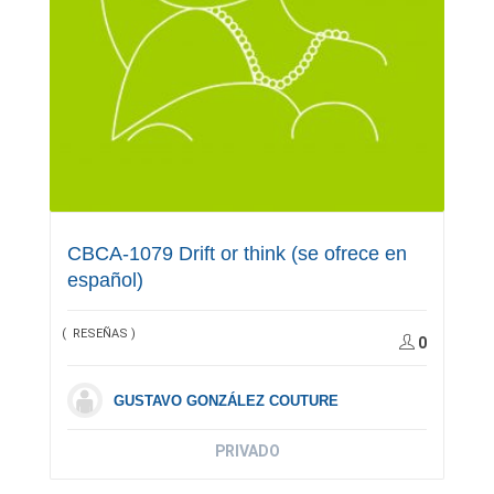
CBCA-1079 Drift or think (se ofrece en
español)
( RESEÑAS )
0
GUSTAVO GONZÁLEZ COUTURE
PRIVADO